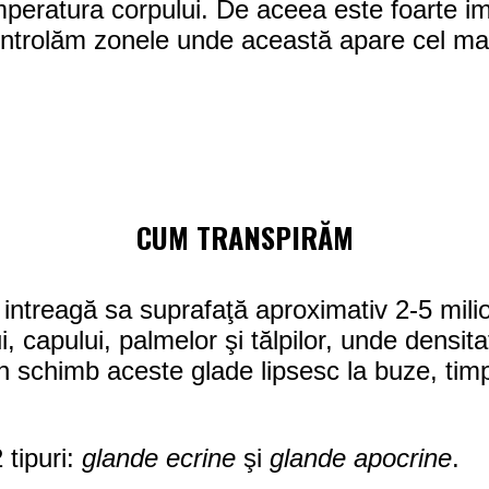
temperatura corpului. De aceea este foarte 
controlăm zonele unde această apare cel mai
CUM TRANSPIRĂM
e intreagă sa suprafaţă aproximativ 2-5 mil
ui, capului, palmelor şi tălpilor, unde densit
n schimb aceste glade lipsesc la buze, timp
 tipuri:
glande ecrine
şi
glande apocrine
.