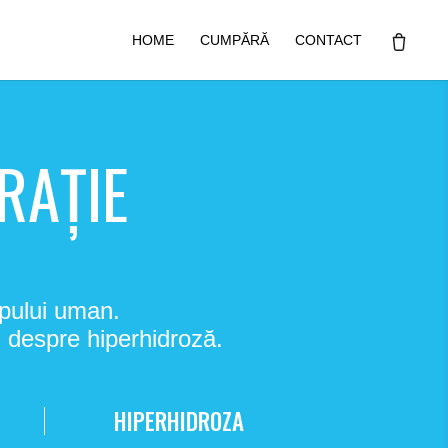
HOME
CUMPĂRĂ
CONTACT
RAŢIE
rpului uman.
i despre hiperhidroză.
HIPERHIDROZA