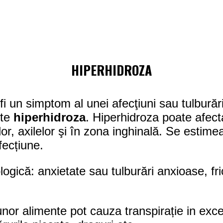
HIPERHIDROZA
i un simptom al unei afecţiuni sau tulburăr
ste
hiperhidroza
. Hiperhidroza poate afecta
ilor, axilelor şi în zona inghinală. Se esti
fecțiune.
ogică: anxietate sau tulburări anxioase, fri
or alimente pot cauza transpirație in exce