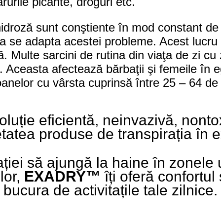
rile picante, droguri etc.
idroză sunt conştiente în mod constant de s
u a se adapta acestei probleme. Acest lucru
ă. Multe sarcini de rutina din viaţa de zi cu 
e. Aceasta afectează bărbaţii şi femeile în 
anelor cu vârsta cuprinsă între 25 – 64 de 
luție eficientă, neinvazivă, nonto
tatea produse de transpirația în 
ației să ajungă la haine în zonel
lor,
EXADRY™
îți oferă confortul
bucura de activitațile tale zilnice.