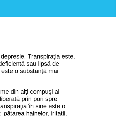
 depresie. Transpiraţia este,
deficientă sau lipsă de
ia este o substanţă mai
me din alţi compuşi ai
iberată prin pori spre
ranspiraţia în sine este o
ătarea hainelor, iritaţii,