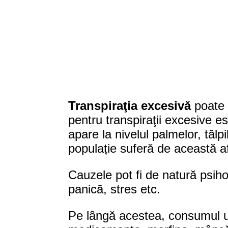
Transpiraţia excesivă
poate f
pentru transpiraţii excesive e
apare la nivelul palmelor, tălp
populație suferă de această a
Cauzele pot fi de natură psihol
panică, stres etc.
Pe lângă acestea, consumul un