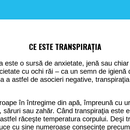
CE ESTE TRANSPIRAȚIA
a este o sursă de anxietate, jenă sau chiar
cietate cu ochi răi – ca un semn de igienă 
iuda a astfel de asocieri negative, transpiraţ
oape în întregime din apă, împreună cu ur
, săruri sau zahăr. Când transpiraţia este el
 astfel răceşte temperatura corpului. Deşi t
duce cu sine numeroase consecinţe precum: p