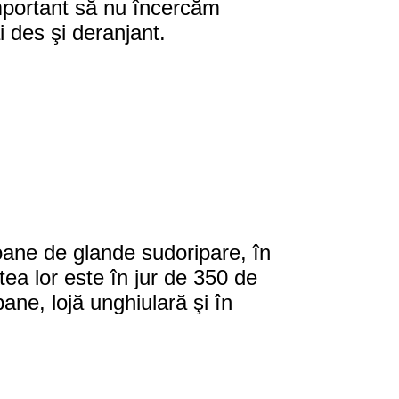
important să nu încercăm
 des şi deranjant.
ioane de glande sudoripare, în
atea lor este în jur de 350 de
ane, lojă unghiulară şi în