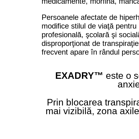
medicamente, morfina, mâncăru
Persoanele afectate de hiperh
modifice stilul de viaţă pentr
profesională, şcolară şi social
disproporţionat de transpiraţi
frecvent apare în rândul perso
EXADRY™
este o so
anxie
Prin blocarea transpir
mai vizibilă, zona axile