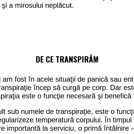
 şi a mirosului neplăcut.
DE CE TRANSPIRĂM
i am fost în acele situaţii de panică sau en
e transpiraţie încep să curgă pe corp. Dar es
spiraţia este o funcţie necesară şi benefică
t sub numele de transpiraţie, este o funcţie
ularizeze temperatură corpului. În timpul u
re importantă la serviciu, o primă întâlnire