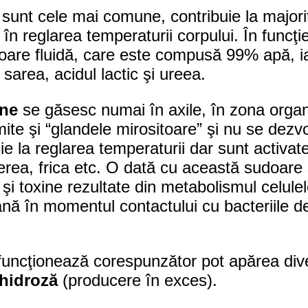
sunt cele mai comune, contribuie la majorita
l în reglarea temperaturii corpului. În funcţ
 sudoare fluidă, care este compusă 99% apă, i
sarea, acidul lactic şi ureea.
ine
se găsesc numai în axile, în zona organe
te şi “glandele mirositoare” şi nu se dezvo
e la reglarea temperaturii dar sunt activate
rerea, frica etc. O dată cu această sudoare
e şi toxine rezultate din metabolismul celu
ă în momentul contactului cu bacteriile de l
funcţionează corespunzător pot apărea dive
hidroză
(producere în exces).