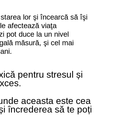
tarea lor şi încearcă să îşi
 le afectează viaţa
zi pot duce la un nivel
egală măsură, şi cel mai
ani.
xică pentru stresul și
exces.
e unde aceasta este cea
 și încrederea să te poți